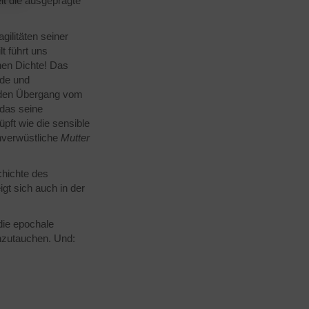
lt die ausgeprägte
ilitäten seiner
t führt uns
hen Dichte! Das
rde und
s den Übergang vom
 das seine
üpft wie die sensible
unverwüstliche
Mutter
chichte des
gt sich auch in der
die epochale
nzutauchen. Und: