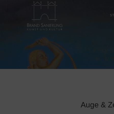
S
Auge & Ze