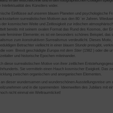
llanz in der Mischtechnik und in den fotographischen Collagen spiege
 Intellektualität des Künstlers wider.
ische Einflüsse auf unseren blauen Planeten und psychologische Frag
ucksstarken surrealistischen Motiven aus den 80 `er Jahren. Wieduwil
der kosmischen Weite und Zeitlosigkeit zur irdischen atmosphärisc
ttelt bereits mit seinem ovalen Format das Rund des Kosmos, der E
owie femininer Elemente; es ist ein besonders schönes Beispiel, da
ealismus
zum
konstruktiven Surrealismus
verdeutlicht. Dieses Motiv,
uldigen Betrachter vielleicht in einer
blauen Stunde
preisgibt, verkn
 die vom Brexit geschädigte
Europa mit dem Stier
(1982 ) oder die 
zeitalter und historische Epochen miteinander.
sich diese surrealistischen Motive von ihrer zeitlichen Entstehungsges
rhunderts. Sie vermitteln einen Hauch kosmischer Ewigkeit. Das zei
cklung zwischen organischen und anorganischen Elementen.
n, an dieser wundersamen und wunderschönen Ausstellungsreise um 
eilzunehmen und in die spannenden Ideenwelten des Jubilars mit ei
noch nicht einmal ein Weltraumticket!
hrs