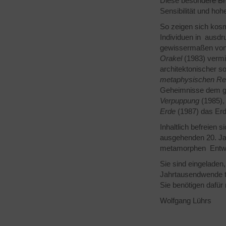
Diese besondere Bri
Sensibilität und hohe
So zeigen sich kosm
Individuen in ausdr
gewissermaßen von 
Orakel
(1983) vermi
architektonischer s
metaphysischen R
Geheimnisse dem ged
Verpuppung
(1985),
Erde
(1987) das Erd
Inhaltlich befreien 
ausgehenden 20. Jah
metamorphen Entwi
Sie sind eingelade
Jahrtausendwende t
Sie benötigen dafür 
Wolfgang Lü